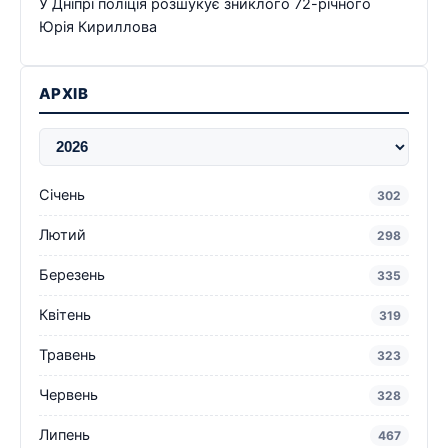
У Дніпрі поліція розшукує зниклого 72-річного
Юрія Кириллова
АРХІВ
Січень
302
Лютий
298
Березень
335
Квітень
319
Травень
323
Червень
328
Липень
467