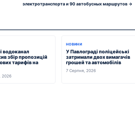
электротранспорта и 90 автобусных маршрутов →
НОВИНИ
рі водоканал
У Павлограді поліцейські
ив збір пропозицій
затримали двох вимагачів
ових тарифів на
грошей та автомобілів
7 Серпня, 2026
, 2026