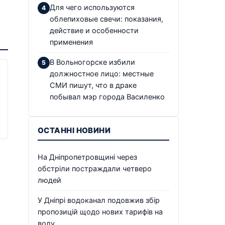
Для чего используются
облепиховые свечи: показания,
действие и особенности
применения
В Вольногорске избили
должностное лицо: местные
СМИ пишут, что в драке
побывал мэр города Василенко
ОСТАННІ НОВИНИ
На Дніпропетровщині через
обстріли постраждали четверо
людей
У Дніпрі водоканал подовжив збір
пропозицій щодо нових тарифів на
воду