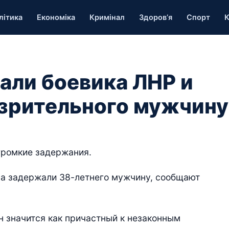
літика
Економіка
Кримінал
Здоров’я
Спорт
К
али боевика ЛНР и
зрительного мужчину
громкие задержания.
ра задержали 38-летнего мужчину, сообщают
 значится как причастный к незаконным