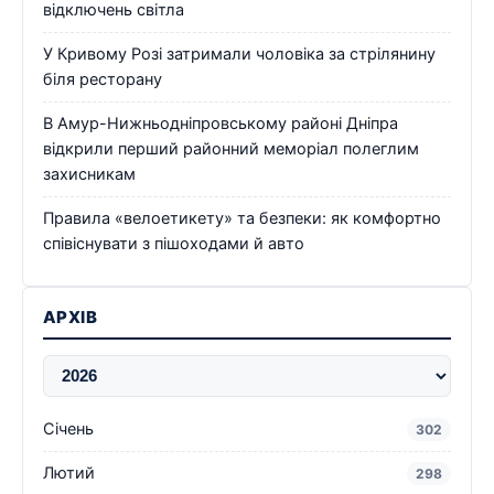
відключень світла
У Кривому Розі затримали чоловіка за стрілянину
біля ресторану
В Амур-Нижньодніпровському районі Дніпра
відкрили перший районний меморіал полеглим
захисникам
Правила «велоетикету» та безпеки: як комфортно
співіснувати з пішоходами й авто
АРХІВ
Січень
302
Лютий
298