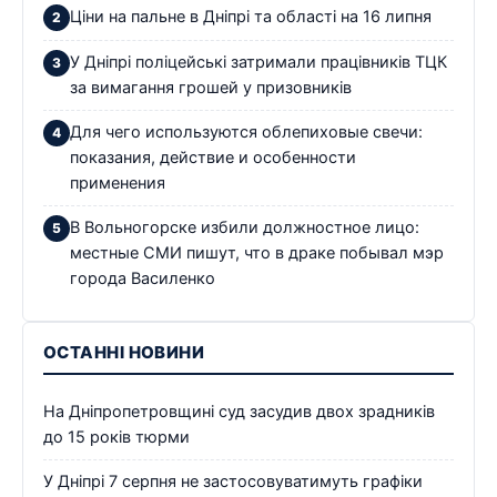
Ціни на пальне в Дніпрі та області на 16 липня
У Дніпрі поліцейські затримали працівників ТЦК
за вимагання грошей у призовників
Для чего используются облепиховые свечи:
показания, действие и особенности
применения
В Вольногорске избили должностное лицо:
местные СМИ пишут, что в драке побывал мэр
города Василенко
ОСТАННІ НОВИНИ
На Дніпропетровщині суд засудив двох зрадників
до 15 років тюрми
У Дніпрі 7 серпня не застосовуватимуть графіки