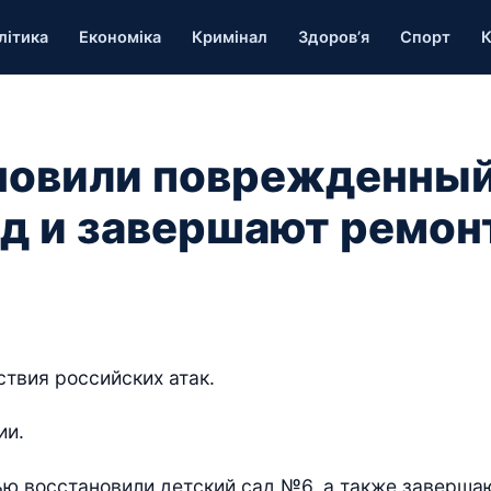
літика
Економіка
Кримінал
Здоров’я
Спорт
К
ановили поврежденны
д и завершают ремон
твия российских атак.
ии.
ью восстановили детский сад №6, а также заверша