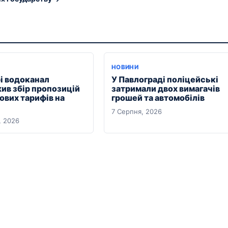
НОВИНИ
рі водоканал
У Павлограді поліцейські
ив збір пропозицій
затримали двох вимагачів
ових тарифів на
грошей та автомобілів
7 Серпня, 2026
, 2026