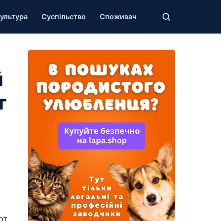
ультура
Суспільство
Споживач
й
т
ют