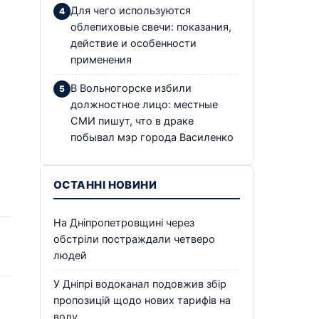
Для чего используются
облепиховые свечи: показания,
действие и особенности
применения
В Вольногорске избили
должностное лицо: местные
СМИ пишут, что в драке
побывал мэр города Василенко
ОСТАННІ НОВИНИ
На Дніпропетровщині через
обстріли постраждали четверо
людей
У Дніпрі водоканал подовжив збір
пропозицій щодо нових тарифів на
воду