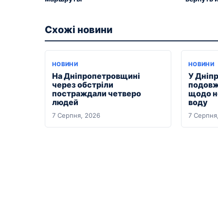
Схожі новини
НОВИНИ
НОВИНИ
На Дніпропетровщині
У Дніп
через обстріли
подовж
постраждали четверо
щодо н
людей
воду
7 Серпня, 2026
7 Серпня