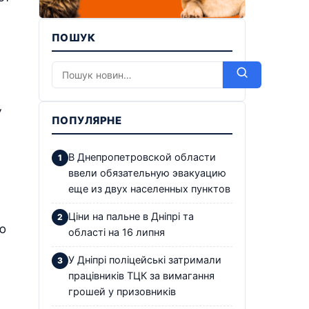
ПОШУК
,
ПОПУЛЯРНЕ
В Днепропетровской области
ввели обязательную эвакуацию
еще из двух населенных пунктов
Ціни на пальне в Дніпрі та
ю
області на 16 липня
У Дніпрі поліцейські затримали
працівників ТЦК за вимагання
грошей у призовників