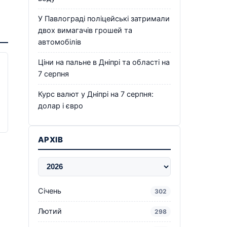
У Павлограді поліцейські затримали
двох вимагачів грошей та
автомобілів
Ціни на пальне в Дніпрі та області на
7 серпня
Курс валют у Дніпрі на 7 серпня:
долар і євро
АРХІВ
Січень
302
Лютий
298