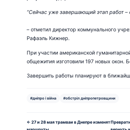
“Сейчас уже завершающий этап работ – 
– отметил директор коммунального учре
Рафаэль Кижнер.
При участии американской гуманитарно
общежития изготовили 197 новых окон. 
Завершить работы планируют в ближайш
#дніпро і війна
#обстріл дніпропетровщини
← 27 и 28 мая трамваи в Днепре изменят
Преврати
маршруты
вернуть 