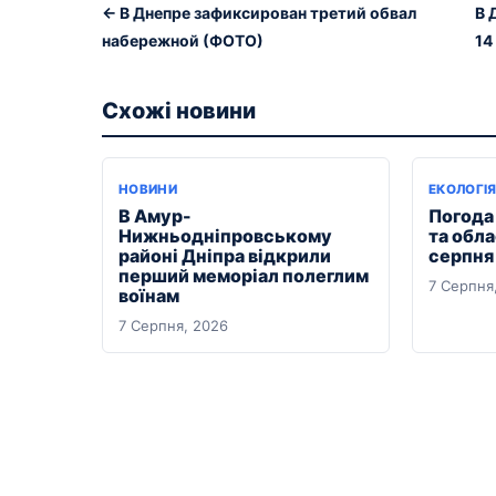
← В Днепре зафиксирован третий обвал
В 
набережной (ФОТО)
14
Схожі новини
НОВИНИ
ЕКОЛОГІ
В Амур-
Погода 
Нижньодніпровському
та обла
районі Дніпра відкрили
серпня
перший меморіал полеглим
7 Серпня
воїнам
7 Серпня, 2026