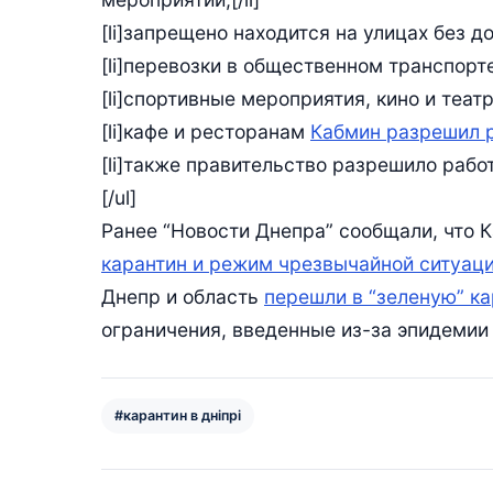
[li]запрещено находится на улицах без д
[li]перевозки в общественном транспорте
[li]спортивные мероприятия, кино и театр
[li]кафе и ресторанам
Кабмин разрешил р
[li]также правительство разрешило работу
[/ul]
Ранее “Новости Днепра” сообщали, что 
карантин и режим чрезвычайной ситуац
Днепр и область
перешли в “зеленую” к
ограничения, введенные из-за эпидемии
#карантин в дніпрі