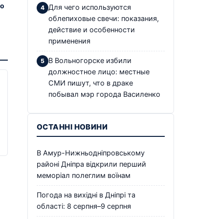
до
Для чего используются
облепиховые свечи: показания,
действие и особенности
применения
В Вольногорске избили
должностное лицо: местные
СМИ пишут, что в драке
побывал мэр города Василенко
ОСТАННІ НОВИНИ
В Амур-Нижньодніпровському
районі Дніпра відкрили перший
меморіал полеглим воїнам
Погода на вихідні в Дніпрі та
області: 8 серпня–9 серпня