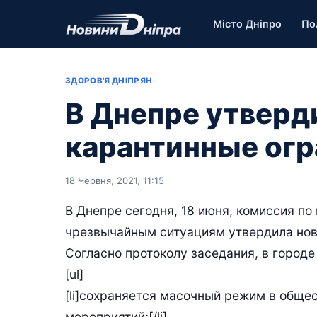
Місто Дніпро
По
ЗДОРОВ'Я ДНІПРЯН
В Днепре утверд
карантинные огр
18 Червня, 2021, 11:15
В Днепре сегодня, 18 июня, комиссия по
чрезвычайным ситуациям утвердила нов
Согласно протоколу заседания, в городе
[ul]
[li]сохраняется масочный режим в обще
мероприятий;[/li]