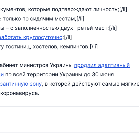
окументов, которые подтверждают личность;[/li]
 только по сидячим местам;[/li]
ы – с заполненностью двух третей мест;[/li]
аботать круглосуточно
;[/li]
 гостиниц, хостелов, кемпингов.[/li]
Кабинет министров Украины
продлил адаптивный
ии
по всей территории Украины до 30 июня.
арантинную зону
, в которой действуют самые мягки
 коронавируса.