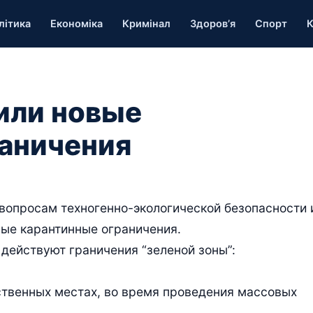
літика
Економіка
Кримінал
Здоров’я
Спорт
К
или новые
аничения
 вопросам техногенно-экологической безопасности 
ые карантинные ограничения.
 действуют граничения “зеленой зоны”:
ственных местах, во время проведения массовых