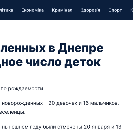
літика
Економіка
Кримінал
Здоров’я
Спорт
К
бленных в Днепре
ное число деток
 по рождаемости.
 новорожденных – 20 девочек и 16 мальчиков.
еселенцы.
нынешнем году были отмечены 20 января и 13