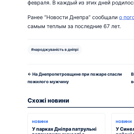
февраля. В каждый из этих дней родилос
Ранее “Новости Днепра” сообщали
о пог
самым теплым за последние 67 лет.
#народжуваність в дніпрі
← На Днепропетровщине при пожаре спасли
В
пожилого мужчину
в
Схожі новини
НОВИНИ
НОВИНИ
У парках Дніпра патрульні
У Сине