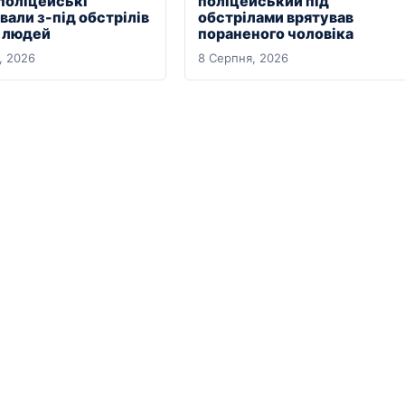
 поліцейські
поліцейський під
али з-під обстрілів
обстрілами врятував
х людей
пораненого чоловіка
, 2026
8 Серпня, 2026