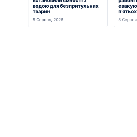
встановили ємності з
районі
водою для безпритульних
евакуюв
тварин
п’ятьо
8 Серпня, 2026
8 Серпня