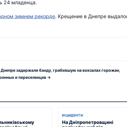
ь 24 младенца.
одном зимнем рекорде
. Крещение в Днепре выдало
 Днепре задержали банду, грабившую на вокзалах горожан,
оенных и переселенцев →
ІНЦИДЕНТИ
льниківському
На Дніпропетровщині