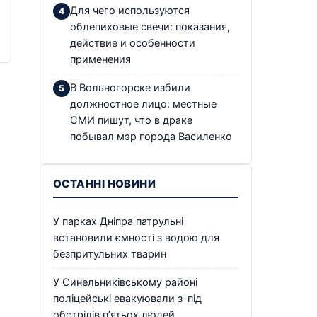
Для чего используются
облепиховые свечи: показания,
действие и особенности
применения
В Вольногорске избили
должностное лицо: местные
СМИ пишут, что в драке
побывал мэр города Василенко
ОСТАННІ НОВИНИ
У парках Дніпра патрульні
встановили ємності з водою для
безпритульних тварин
У Синельниківському районі
поліцейські евакуювали з-під
обстрілів п’ятьох людей