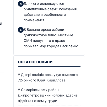
Для чего используются
облепиховые свечи: показания,
действие и особенности
применения
и
В Вольногорске избили
должностное лицо: местные
СМИ пишут, что в драке
побывал мэр города Василенко
ОСТАННІ НОВИНИ
У Дніпрі поліція розшукує зниклого
72-річного Юрія Кириллова
У Самарівському районі
Дніпропетровщини чоловік вдарив
підлітка ножем у груди