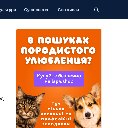
ультура
Суспільство
Споживач
ед