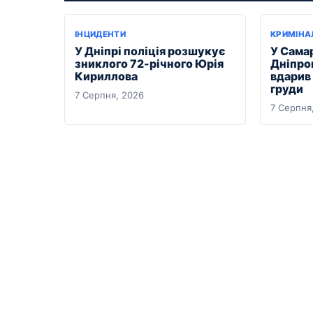
ІНЦИДЕНТИ
КРИМІНА
У Дніпрі поліція розшукує
У Сама
зниклого 72-річного Юрія
Дніпро
Кириллова
вдарив
груди
7 Серпня, 2026
7 Серпня