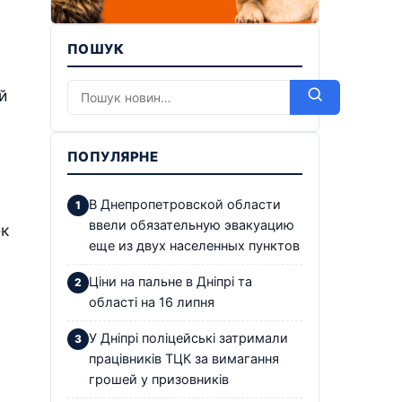
ПОШУК
й
ПОПУЛЯРНЕ
В Днепропетровской области
ввели обязательную эвакуацию
ек
еще из двух населенных пунктов
Ціни на пальне в Дніпрі та
області на 16 липня
У Дніпрі поліцейські затримали
працівників ТЦК за вимагання
грошей у призовників