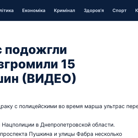
літика
Економіка
Кримінал
Здоров’я
Спорт
К
с подожгли
згромили 15
шин (ВИДЕО)
драку с полицейскими во время марша ультрас пер
 Нацполиции в Днепропетровской области.
 проспекта Пушкина и улицы Фабра несколько