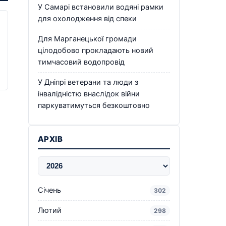
У Самарі встановили водяні рамки
для охолодження від спеки
Для Марганецької громади
цілодобово прокладають новий
тимчасовий водопровід
У Дніпрі ветерани та люди з
інвалідністю внаслідок війни
паркуватимуться безкоштовно
АРХІВ
Січень
302
Лютий
298