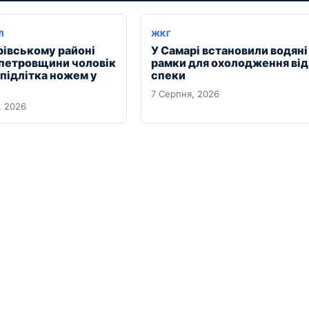
Л
ЖКГ
рівському районі
У Самарі встановили водяні
петровщини чоловік
рамки для охолодження від
 підлітка ножем у
спеки
7 Серпня, 2026
, 2026