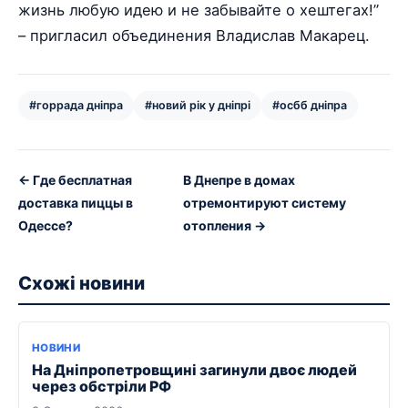
жизнь любую идею и не забывайте о хештегах!”
– пригласил объединения Владислав Макарец.
#горрада дніпра
#новий рік у дніпрі
#осбб дніпра
← Где бесплатная
В Днепре в домах
доставка пиццы в
отремонтируют систему
Одессе?
отопления →
Схожі новини
НОВИНИ
На Дніпропетровщині загинули двоє людей
через обстріли РФ