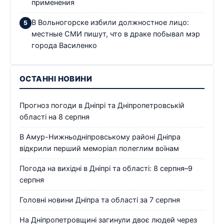
применения
В Вольногорске избили должностное лицо:
местные СМИ пишут, что в драке побывал мэр
города Василенко
ОСТАННІ НОВИНИ
Прогноз погоди в Дніпрі та Дніпропетровській
області на 8 серпня
В Амур-Нижньодніпровському районі Дніпра
відкрили перший меморіал полеглим воїнам
Погода на вихідні в Дніпрі та області: 8 серпня–9
серпня
Головні новини Дніпра та області за 7 серпня
На Дніпропетровщині загинули двоє людей через