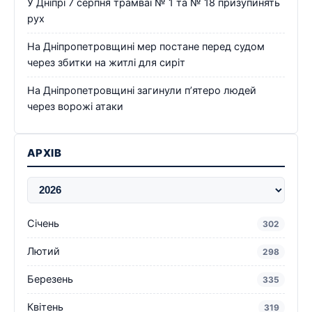
У Дніпрі 7 серпня трамваї № 1 та № 18 призупинять
рух
На Дніпропетровщині мер постане перед судом
через збитки на житлі для сиріт
На Дніпропетровщині загинули п’ятеро людей
через ворожі атаки
АРХІВ
Січень
302
Лютий
298
Березень
335
Квітень
319