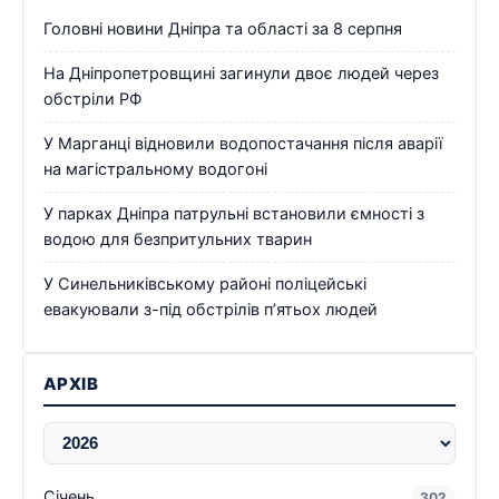
Головні новини Дніпра та області за 8 серпня
На Дніпропетровщині загинули двоє людей через
обстріли РФ
У Марганці відновили водопостачання після аварії
на магістральному водогоні
У парках Дніпра патрульні встановили ємності з
водою для безпритульних тварин
У Синельниківському районі поліцейські
евакуювали з-під обстрілів п’ятьох людей
АРХІВ
Січень
302