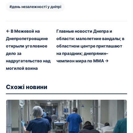
#день незалежності у дніпрі
← В Межевой на
Главные новости Днепра и
Днепропетровщине
области: малолетние вандалы; в
открыли уголовное
областном центре приглашают
дело за
на праздник; днепрянин–
надругательство над
чемпион мира по ММА →
могилой воина
Схожі новини