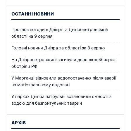
ОСТАННІ НОВИНИ
Прогноз погоди в Дніпрі та Дніпропетровській
області на 9 серпня
Головні новини Дніпра та області за 8 серпня
На Дніпропетровщині загинули двоє людей через
обстріли РФ
У Марганці відновили водопостачання після аварії
на магістральному водогоні
У парках Дніпра патрульні встановили ємності з
водою для безпритульних тварин
АРХІВ