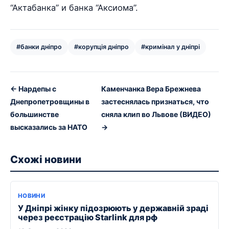
“Актабанка” и банка “Аксиома”.
#банки дніпро
#корупція дніпро
#кримінал у дніпрі
← Нардепы с
Каменчанка Вера Брежнева
Днепропетровщины в
застеснялась признаться, что
большинстве
сняла клип во Львове (ВИДЕО)
высказались за НАТО
→
Схожі новини
НОВИНИ
У Дніпрі жінку підозрюють у державній зраді
через реєстрацію Starlink для рф