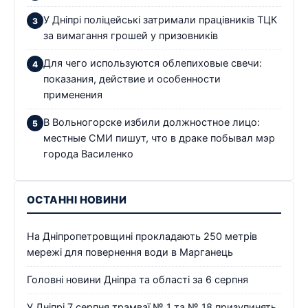
У Дніпрі поліцейські затримали працівників ТЦК
за вимагання грошей у призовників
Для чего используются облепиховые свечи:
показания, действие и особенности
применения
В Вольногорске избили должностное лицо:
местные СМИ пишут, что в драке побывал мэр
города Василенко
ОСТАННІ НОВИНИ
На Дніпропетровщині прокладають 250 метрів
мережі для повернення води в Марганець
Головні новини Дніпра та області за 6 серпня
У Дніпрі 7 серпня трамваї № 1 та № 18 призупинять