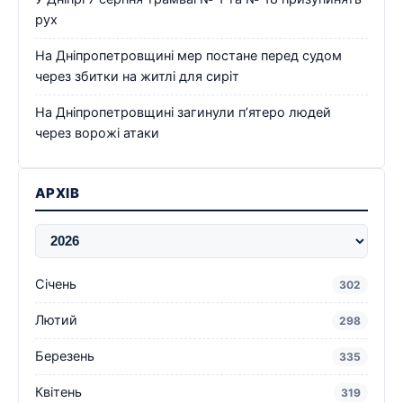
рух
На Дніпропетровщині мер постане перед судом
через збитки на житлі для сиріт
На Дніпропетровщині загинули п’ятеро людей
через ворожі атаки
АРХІВ
Січень
302
Лютий
298
Березень
335
Квітень
319