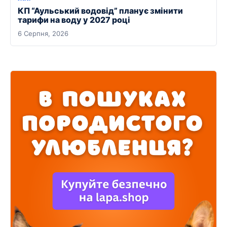
КП “Аульський водовід” планує змінити
тарифи на воду у 2027 році
6 Серпня, 2026