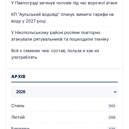
У Павлограді загинув чоловік під час ворожої атаки
КП “Аульський водовід” планує змінити тарифи на
воду у 2027 році
У Нікопольському районі росіяни повторно
атакували рятувальників та пошкодили техніку
Всё о семенах чиа: состав, польза и как их
употреблять
АРХІВ
Січень
302
Лютий
298
Березень
335