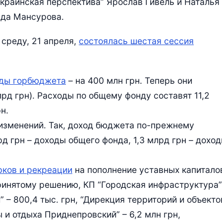
Украинская перспектива” Ярослав Гивель и Наталья
ада Мансурова.
 среду, 21 апреля,
состоялась шестая сессия
оды горбюджета
– на 400 млн грн. Теперь они
млрд грн). Расходы по общему фонду составят 11,2
н.
 изменений. Так, доход бюджета по-прежнему
лрд грн – доходы общего фонда, 1,3 млрд грн – дохо
рков и рекреации
на пополнение уставных капитало
ринятому решению, КП “Городская инфраструктура”
” – 800,4 тыс. грн, “Дирекция территорий и объекто
ы и отдыха Приднепровский” – 6,2 млн грн,