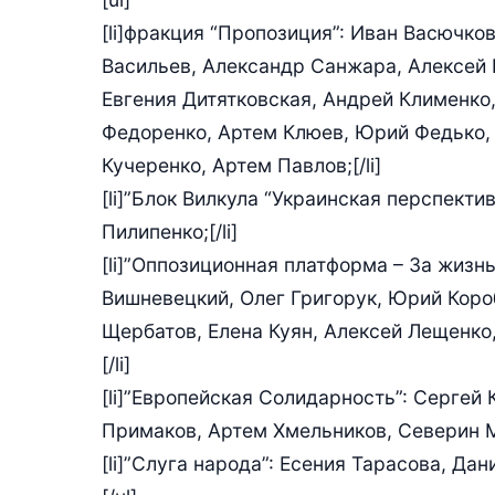
[li]фракция “Пропозиция”: Иван Васючко
Васильев, Александр Санжара, Алексей 
Евгения Дитятковская, Андрей Клименко,
Федоренко, Артем Клюев, Юрий Федько, 
Кучеренко, Артем Павлов;[/li]
[li]”Блок Вилкула “Украинская перспект
Пилипенко;[/li]
[li]”Оппозиционная платформа – За жизн
Вишневецкий, Олег Григорук, Юрий Коро
Щербатов, Елена Куян, Алексей Лещенко,
[/li]
[li]”Европейская Солидарность”: Сергей
Примаков, Артем Хмельников, Северин Ма
[li]”Слуга народа”: Есения Тарасова, Дан