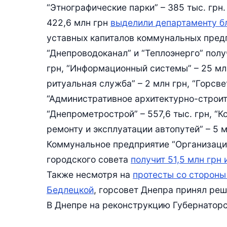
“Этнографические парки” – 385 тыс. грн.
422,6 млн грн
выделили департаменту б
уставных капиталов коммунальных пред
“Днепроводоканал” и “Теплоэнерго” получ
грн, “Информационный системы” – 25 млн
ритуальная служба” – 2 млн грн, “Горсве
“Административное архитектурно-строите
“Днепрометрострой” – 557,6 тыс. грн, “К
ремонту и эксплуатации автопутей” – 5 мл
Коммунальное предприятие “Организаци
городского совета
получит 51,5 млн грн
Также несмотря на
протесты со стороны
Бедлецкой
, горсовет Днепра принял ре
В Днепре на реконструкцию Губернатор