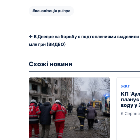
#каналізація дніпра
← В Днепре на борьбу с подтоплениями выделили
млн грн (ВИДЕО)
Схожі новини
ЖКГ
КП “Ау
планує
воду у 
6 Серпня