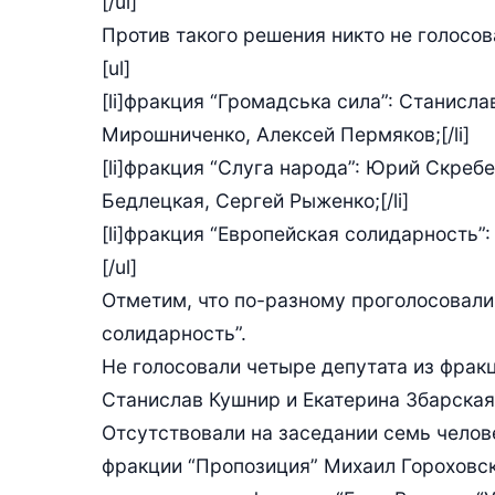
[/ul]
Против такого решения никто не голосов
[ul]
[li]фракция “Громадська сила”: Станисл
Мирошниченко, Алексей Пермяков;[/li]
[li]фракция “Слуга народа”: Юрий Скреб
Бедлецкая, Сергей Рыженко;[/li]
[li]фракция “Европейская солидарность”:
[/ul]
Отметим, что по-разному проголосовали
солидарность”.
Не голосовали четыре депутата из фракц
Станислав Кушнир и Екатерина Збарская
Отсутствовали на заседании семь челов
фракции “Пропозиция” Михаил Гороховск