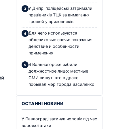
У Дніпрі поліцейські затримали
працівників ТЦК за вимагання
грошей у призовників
Для чего используются
облепиховые свечи: показания,
действие и особенности
применения
В Вольногорске избили
должностное лицо: местные
ий
СМИ пишут, что в драке
побывал мэр города Василенко
ОСТАННІ НОВИНИ
У Павлограді загинув чоловік під час
ворожої атаки