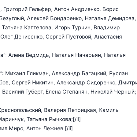
в, Григорий Гельфер, Антон Андриенко, Борис
Безуглый, Алексей Бондаренко, Наталья Демидова,
 Татьяна Каптелова, Игорь Турчин, Владимир
Олег Денисенко, Сергей Пустовой, Анастасия
ива”: Алена Ведмидь, Наталья Начарьян, Наталья
ь”: Михаил Гликман, Александр Багацкий, Руслан
бов, Сергей Никитин, Александр Сидоренко, Дмитр
 Василий Губерт, Елена Степанян, Николай Черный;
 Краснопольский, Валерия Петрицкая, Камиль
ринчук, Татьяна Рычкова;[/li]
иил Миро, Антон Лежнев.[/li]