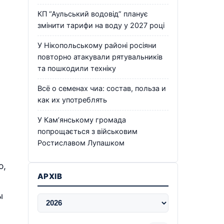
КП “Аульський водовід” планує
змінити тарифи на воду у 2027 році
У Нікопольському районі росіяни
повторно атакували рятувальників
та пошкодили техніку
Всё о семенах чиа: состав, польза и
как их употреблять
У Кам’янському громада
попрощається з військовим
Ростиславом Лупашком
о,
АРХІВ
ы