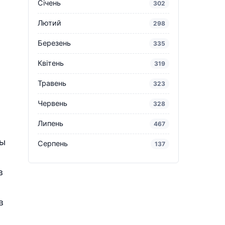
Січень
302
Лютий
298
Березень
335
Квітень
319
Травень
323
Червень
328
Липень
467
ды
Серпень
137
в
в