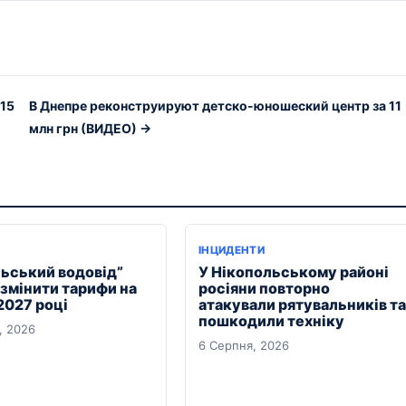
 15
В Днепре реконструируют детско-юношеский центр за 11
млн грн (ВИДЕО) →
ІНЦИДЕНТИ
льський водовід”
У Нікопольському районі
 змінити тарифи на
росіяни повторно
2027 році
атакували рятувальників та
пошкодили техніку
, 2026
6 Серпня, 2026