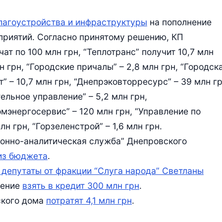
лагоустройства и инфраструктуры
на пополнение
приятий. Согласно принятому решению, КП
ат по 100 млн грн, “Теплотранс” получит 10,7 млн
 грн, “Городские причалы” – 2,8 млн грн, “Городск
т” – 10,7 млн грн, “Днепрэковторресурс” – 39 млн гр
льное управление” – 5,2 млн грн,
омэнергосервис” – 120 млн грн, “Управление по
н грн, “Горзеленстрой” – 1,6 млн грн.
онно-аналитическая служба” Днепровского
 из бюджета
.
 депутаты от фракции “Слуга народа” Светланы
шение
взять в кредит 300 млн грн
.
ского дома
потратят 4,1 млн грн
.