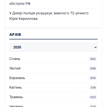
обстріли РФ
У Дніпрі поліція розшукує зниклого 72-річного
Юрія Кириллова
АРХІВ
Січень
302
Лютий
298
Березень
335
Квітень
319
Травень
323
Червень
328