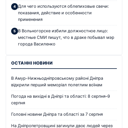
Для чего используются облепиховые свечи:
показания, действие и особенности
применения
В Вольногорске избили должностное лицо:
местные СМИ пишут, что в драке побывал мэр
города Василенко
ОСТАННІ НОВИНИ
В Амур-Нижньодніпровському районі Дніпра
відкрили перший меморіал полеглим воїнам
Погода на вихідні в Дніпрі та області: 8 серпня–9
серпня
Головні новини Дніпра та області за 7 серпня
На Дніпропетровщині загинули двоє людей через