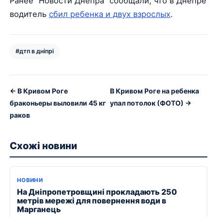
Ранее “Новости Днепра” сообщали, что в Днепре
водитель
сбил ребенка и двух взрослых
.
#дтп в дніпрі
← В Кривом Роге
В Кривом Роге на ребенка
браконьеры выловили 45 кг
упал потолок (ФОТО) →
раков
Схожі новини
НОВИНИ
На Дніпропетровщині прокладають 250
метрів мережі для повернення води в
Марганець