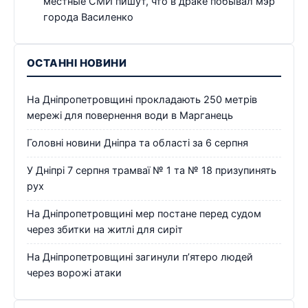
местные СМИ пишут, что в драке побывал мэр
города Василенко
ОСТАННІ НОВИНИ
На Дніпропетровщині прокладають 250 метрів
мережі для повернення води в Марганець
Головні новини Дніпра та області за 6 серпня
У Дніпрі 7 серпня трамваї № 1 та № 18 призупинять
рух
На Дніпропетровщині мер постане перед судом
через збитки на житлі для сиріт
На Дніпропетровщині загинули п’ятеро людей
через ворожі атаки