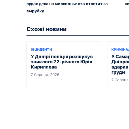
судах дела на миллионы: кто ответит за
к
вырубку
Схожі новини
ІНЦИДЕНТИ
КРИМІНА
У Дніпрі поліція розшукує
У Сама
зниклого 72-річного Юрія
Дніпро
Кириллова
вдарив
груди
7 Серпня, 2026
7 Серпня