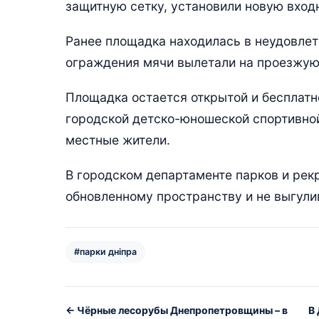
защитную сетку, установили новую входн
Ранее площадка находилась в неудовлет
ограждения мячи вылетали на проезжую
Площадка остается открытой и бесплатн
городской детско-юношеской спортивной
местные жители.
В городском департаменте парков и рек
обновленному пространству и не выгули
#парки дніпра
← Чёрные лесорубы Днепропетровщины – в
В