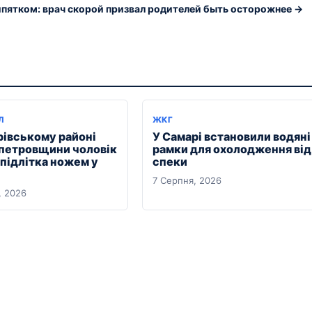
ипятком: врач скорой призвал родителей быть осторожнее →
Л
ЖКГ
рівському районі
У Самарі встановили водяні
петровщини чоловік
рамки для охолодження від
 підлітка ножем у
спеки
7 Серпня, 2026
, 2026