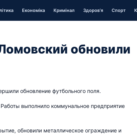
літика
Економіка
Кримінал
Здоров’я
Спорт
К
 Ломовский обновили
ершили обновление футбольного поля.
. Работы выполнило коммунальное предприятие
рытие, обновили металлическое ограждение и