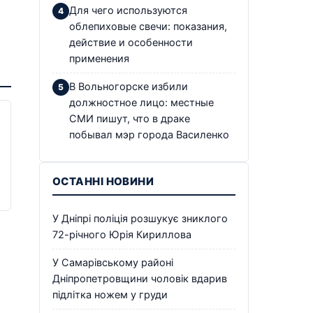
Для чего используются
облепиховые свечи: показания,
действие и особенности
применения
В Вольногорске избили
должностное лицо: местные
СМИ пишут, что в драке
побывал мэр города Василенко
ОСТАННІ НОВИНИ
У Дніпрі поліція розшукує зниклого
72-річного Юрія Кириллова
У Самарівському районі
Дніпропетровщини чоловік вдарив
підлітка ножем у груди