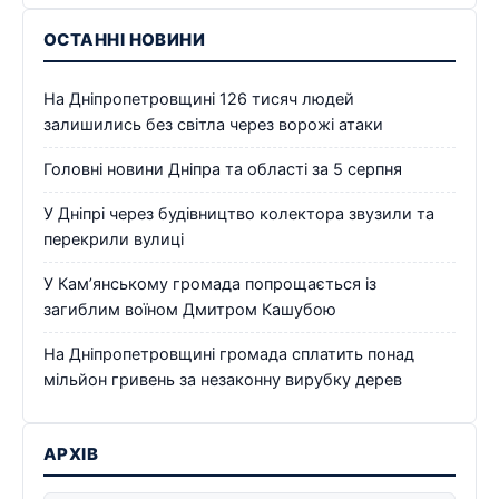
ОСТАННІ НОВИНИ
На Дніпропетровщині 126 тисяч людей
залишились без світла через ворожі атаки
Головні новини Дніпра та області за 5 серпня
У Дніпрі через будівництво колектора звузили та
перекрили вулиці
У Кам’янському громада попрощається із
загиблим воїном Дмитром Кашубою
На Дніпропетровщині громада сплатить понад
мільйон гривень за незаконну вирубку дерев
АРХІВ