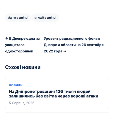
#дтп в дніпрі
#події в дніпрі
← В Днепре одна из
Уровень радиационного фона в
улиц стала
Днепре и области на 26 сентября
односторонней
2022 года →
Схожі новини
НОВИНИ
На Дніпропетровщині 126 тисяч людей
залишились без світла через ворожі атаки
5 Серпня, 2026