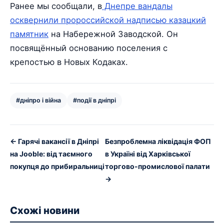
Ранее мы сообщали, в
Днепре вандалы
осквернили пророссийской надписью казацкий
памятник
на Набережной Заводской. Он
посвящённый основанию поселения с
крепостью в Новых Кодаках.
#дніпро і війна
#події в дніпрі
← Гарячі вакансії в Дніпрі
Безпроблемна ліквідація ФОП
на Jooble: від таємного
в Україні від Харківської
покупця до прибиральниці
торгово-промислової палати
→
Схожі новини