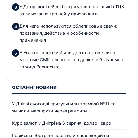
У Дніпрі поліцейські затримали працівників ТЦК
за вимагання грошей у призовників
Для чего используются облепиховые свечи:
показания, действие и особенности
применения
В Вольногорске избили должностное лицо:
местные СМИ пишут, что в драке побывал мэр
города Василенко
ОСТАННІ НОВИНИ
У Дніпрі сьогодні призупинили трамвай №11 та
змінили маршрути через ремонти
Курс валют у Дніпрі на 6 серпня: долар і євро
Російські обстріли поранили двох людей на