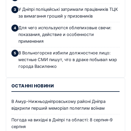
У Дніпрі поліцейські затримали працівників ТЦК
за вимагання грошей у призовників
Для чего используются облепиховые свечи:
показания, действие и особенности
применения
В Вольногорске избили должностное лицо:
местные СМИ пишут, что в драке побывал мэр
города Василенко
ОСТАННІ НОВИНИ
В Амур-Нижньодніпровському районі Дніпра
відкрили перший меморіал полеглим воїнам
Погода на вихідні в Дніпрі та області: 8 серпня–9
серпня