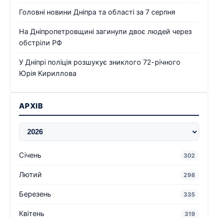
Головні новини Дніпра та області за 7 серпня
На Дніпропетровщині загинули двоє людей через
обстріли РФ
У Дніпрі поліція розшукує зниклого 72-річного
Юрія Кириллова
АРХІВ
Січень
302
Лютий
298
Березень
335
Квітень
319