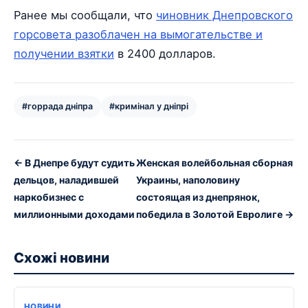
Ранее мы сообщали, что
чиновник Днепровского
горсовета разоблачен на вымогательстве и
получении взятки
в 2400 долларов.
#горрада дніпра
#кримінал у дніпрі
← В Днепре будут судить
Женская волейбольная сборная
дельцов, наладившей
Украины, наполовину
наркобизнес с
состоящая из днепрянок,
миллионными доходами
победила в Золотой Евролиге →
Схожі новини
НОВИНИ