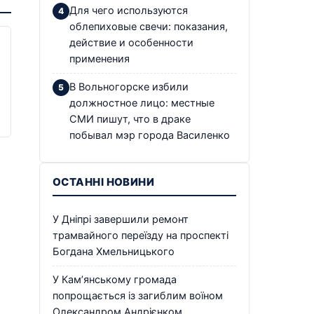
Для чего используются
облепиховые свечи: показания,
действие и особенности
применения
В Вольногорске избили
должностное лицо: местные
СМИ пишут, что в драке
побывал мэр города Василенко
ОСТАННІ НОВИНИ
У Дніпрі завершили ремонт
трамвайного переїзду на проспекті
Богдана Хмельницького
У Кам’янському громада
попрощається із загиблим воїном
Олександром Андрієнком