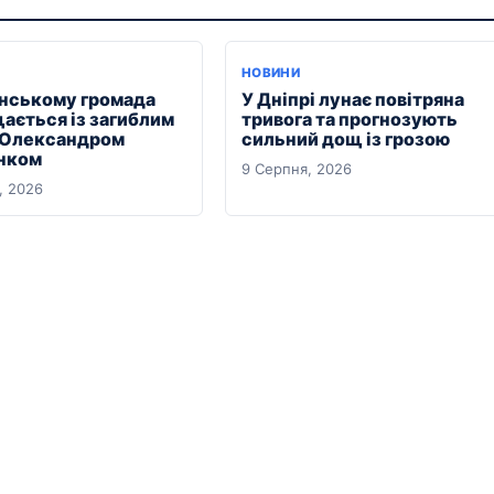
НОВИНИ
янському громада
У Дніпрі лунає повітряна
ається із загиблим
тривога та прогнозують
 Олександром
сильний дощ із грозою
нком
9 Серпня, 2026
, 2026