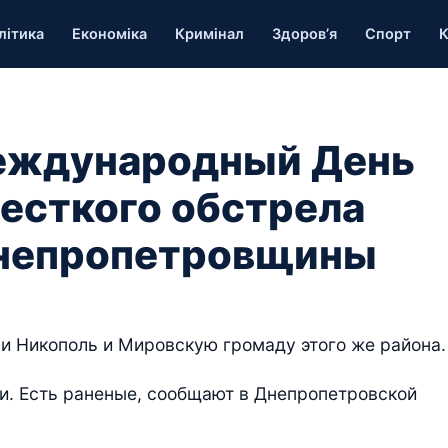
літика
Економіка
Кримінал
Здоров’я
Спорт
К
международный День
жесткого обстрела
непропетровщины
ли Никополь и Мировскую громаду этого же района.
ии. Есть раненые, сообщают в Днепропетровской