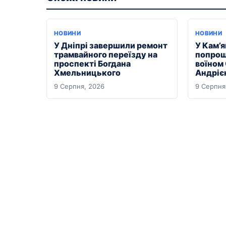
НОВИНИ
НОВИНИ
У Дніпрі завершили ремонт
У Кам’
трамвайного переїзду на
попрощ
проспекті Богдана
воїном
Хмельницького
Андріє
9 Серпня, 2026
9 Серпня