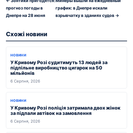
← Зонтики пригодятся:
Минеры вышли на ежедневный
прогноз погоды в
график: в Днепре искали
Днепре на 28 июня
взрывчатку в зданиях судов →
Схожі новини
НОВИНИ
У Кривому Розі судитимуть 13 людей за
підпільне виробництво цигарок на 50
мільйонів
6 Серпня, 2026
НОВИНИ
У Кривому Розі поліція затримала двох жінок
за підпали автівок на замовлення
6 Серпня, 2026