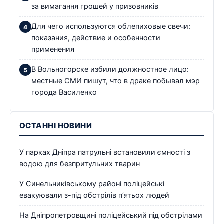
за вимагання грошей у призовників
Для чего используются облепиховые свечи:
показания, действие и особенности
применения
В Вольногорске избили должностное лицо:
местные СМИ пишут, что в драке побывал мэр
города Василенко
ОСТАННІ НОВИНИ
У парках Дніпра патрульні встановили ємності з
водою для безпритульних тварин
У Синельниківському районі поліцейські
евакуювали з-під обстрілів п’ятьох людей
На Дніпропетровщині поліцейський під обстрілами