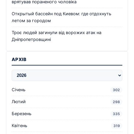
врятував пораненого чоловіка
Открытый бассейн под Киевом: где отдохнуть
летом за городом
Троє людей загинули від ворожих атак на
Дніпропетровщині
АРХІВ
Січень
302
Лютий
298
Березень
335
Квітень
319