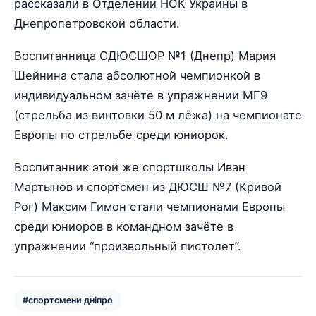
рассказали в Отделении НОК Украины в
Днепропетровской области.
Воспитанница СДЮСШОР №1 (Днепр) Мария
Шейнина стала абсолютной чемпионкой в
индивидуальном зачёте в упражнении МГ9
(стрельба из винтовки 50 м лёжа) на чемпионате
Европы по стрельбе среди юниорок.
Воспитанник этой же спортшколы Иван
Мартынов и спортсмен из ДЮСШ №7 (Кривой
Рог) Максим Гимон стали чемпионами Европы
среди юниоров в командном зачёте в
упражнении “произвольный пистолет”.
#спортсмени дніпро