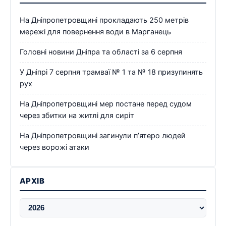
На Дніпропетровщині прокладають 250 метрів
мережі для повернення води в Марганець
Головні новини Дніпра та області за 6 серпня
У Дніпрі 7 серпня трамваї № 1 та № 18 призупинять
рух
На Дніпропетровщині мер постане перед судом
через збитки на житлі для сиріт
На Дніпропетровщині загинули п’ятеро людей
через ворожі атаки
АРХІВ