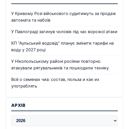
У Кривому Розі військового судитимуть за продаж
автомата та набоїв
У Павлограді загинув чоловік під час ворожої атаки
КП “Аульський водовід” планує змінити тарифи на
воду у 2027 році
У Нікопольському районі росіяни повторно
атакували рятувальників та пошкодили техніку
Всё о семенах чиа: состав, польза и как их
употреблять
АРХІВ