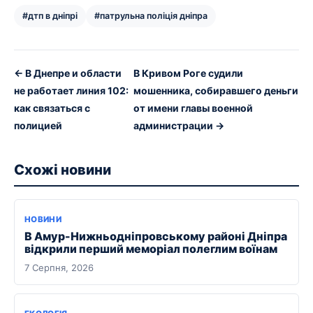
#дтп в дніпрі
#патрульна поліція дніпра
← В Днепре и области
В Кривом Роге судили
не работает линия 102:
мошенника, собиравшего деньги
как связаться с
от имени главы военной
полицией
администрации →
Схожі новини
НОВИНИ
В Амур-Нижньодніпровському районі Дніпра
відкрили перший меморіал полеглим воїнам
7 Серпня, 2026