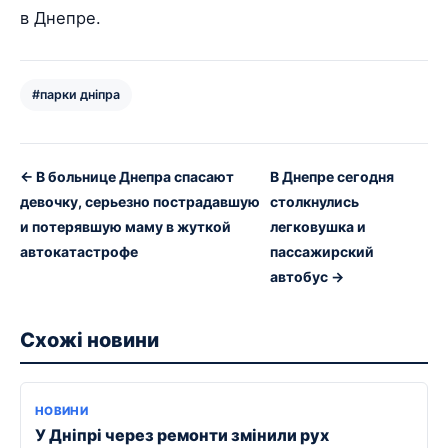
в Днепре.
#парки дніпра
← В больнице Днепра спасают
В Днепре сегодня
девочку, серьезно пострадавшую
столкнулись
и потерявшую маму в жуткой
легковушка и
автокатастрофе
пассажирский
автобус →
Схожі новини
НОВИНИ
У Дніпрі через ремонти змінили рух