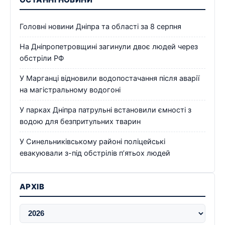
Головні новини Дніпра та області за 8 серпня
На Дніпропетровщині загинули двоє людей через
обстріли РФ
У Марганці відновили водопостачання після аварії
на магістральному водогоні
У парках Дніпра патрульні встановили ємності з
водою для безпритульних тварин
У Синельниківському районі поліцейські
евакуювали з-під обстрілів п’ятьох людей
АРХІВ