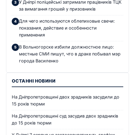
У Дніпрі поліцейські затримали працівників ТЦК
за вимагання грошей у призовників
Для чего используются облепиховые свечи:
показания, действие и особенности
применения
В Вольногорске избили должностное лицо:
местные СМИ пишут, что в драке побывал мэр
города Василенко
ОСТАННІ НОВИНИ
На Дніпропетровщині двох зрадників засудили до
15 років тюрми
На Дніпропетровщині суд засудив двох зрадників
до 15 років тюрми
У Дніпрі 7 серпня не застосовуватимуть графіки