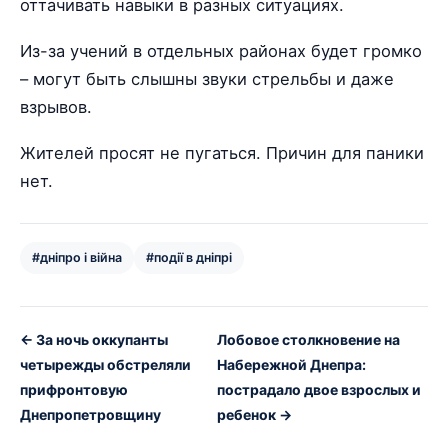
оттачивать навыки в разных ситуациях.
Из-за учений в отдельных районах будет громко
– могут быть слышны звуки стрельбы и даже
взрывов.
Жителей просят не пугаться. Причин для паники
нет.
#дніпро і війна
#події в дніпрі
← За ночь оккупанты
Лобовое столкновение на
четырежды обстреляли
Набережной Днепра:
прифронтовую
пострадало двое взрослых и
Днепропетровщину
ребенок →