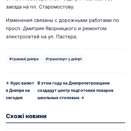
заезда на пл. Старомостову.
Изменения связаны с дорожными работами по
просп. Дмитрия Яворницкого и ремонтом
электросетей на ул. Пастера.
#трамваї дніпра
#транспорт у дніпрі
← Курс валют
В этом году на Днепропетровщине
в Днепре на
создадут центр подготовки поваров
сегодня
школьных столовых →
Схожі новини