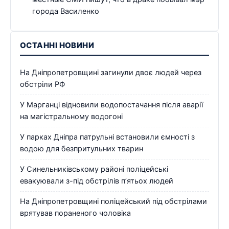
города Василенко
ОСТАННІ НОВИНИ
На Дніпропетровщині загинули двоє людей через
обстріли РФ
У Марганці відновили водопостачання після аварії
на магістральному водогоні
У парках Дніпра патрульні встановили ємності з
водою для безпритульних тварин
У Синельниківському районі поліцейські
евакуювали з-під обстрілів п’ятьох людей
На Дніпропетровщині поліцейський під обстрілами
врятував пораненого чоловіка