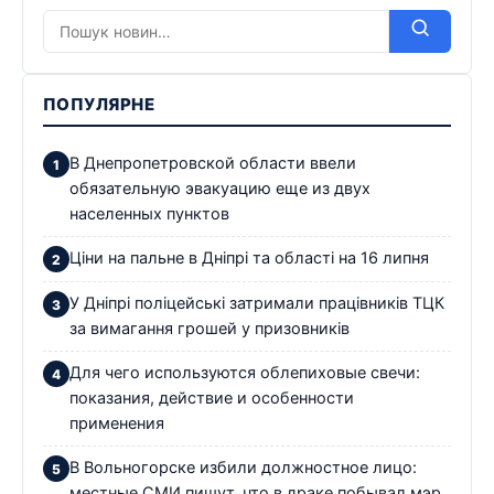
ПОПУЛЯРНЕ
В Днепропетровской области ввели
обязательную эвакуацию еще из двух
населенных пунктов
Ціни на пальне в Дніпрі та області на 16 липня
У Дніпрі поліцейські затримали працівників ТЦК
за вимагання грошей у призовників
Для чего используются облепиховые свечи:
показания, действие и особенности
применения
В Вольногорске избили должностное лицо:
местные СМИ пишут, что в драке побывал мэр