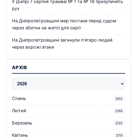
У Дніпрі 7 серпня трамваї № 1 та № 18 призупинять
рух
На Дніпропетровщині мер постане перед судом
через збитки на житлі для сиріт
На Дніпропетровщині загинули п’ятеро людей
через ворожі атаки
АРХІВ
Січень
302
Лютий
298
Березень
335
Квітень
319