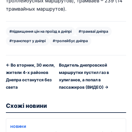
троллейбусных маршрутов), трамваев – 239 (14
трамвайных маршрутов).
#підвищення цін на проїзд в дніпрі
#трамваї дніпра
#транспорт у дніпрі
#тролейбус дніпра
← Во вторник, 30 июля,
Водитель днепровской
жители 4-х районов
маршрутки пустил газ в
Днепра останутся без
хулиганов, а попал в
света
пассажиров (ВИДЕО) →
Схожі новини
НОВИНИ