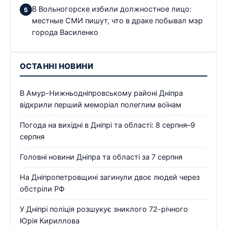
В Вольногорске избили должностное лицо:
местные СМИ пишут, что в драке побывал мэр
города Василенко
ОСТАННІ НОВИНИ
В Амур-Нижньодніпровському районі Дніпра
відкрили перший меморіал полеглим воїнам
Погода на вихідні в Дніпрі та області: 8 серпня–9
серпня
Головні новини Дніпра та області за 7 серпня
На Дніпропетровщині загинули двоє людей через
обстріли РФ
У Дніпрі поліція розшукує зниклого 72-річного
Юрія Кириллова