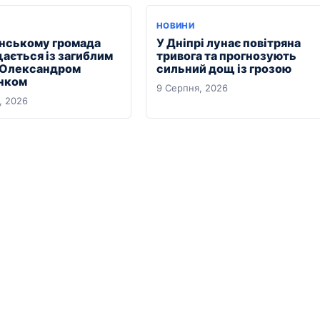
НОВИНИ
янському громада
У Дніпрі лунає повітряна
ається із загиблим
тривога та прогнозують
 Олександром
сильний дощ із грозою
нком
9 Серпня, 2026
, 2026