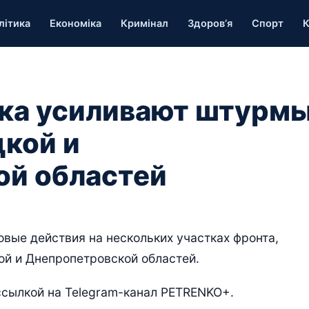
літика
Економіка
Кримінал
Здоров’я
Спорт
К
ска усиливают штурм
цкой и
ой областей
вые действия на нескольких участках фронта,
ой и Днепропетровской областей.
ссылкой на Telegram-канал PETRENKO+.