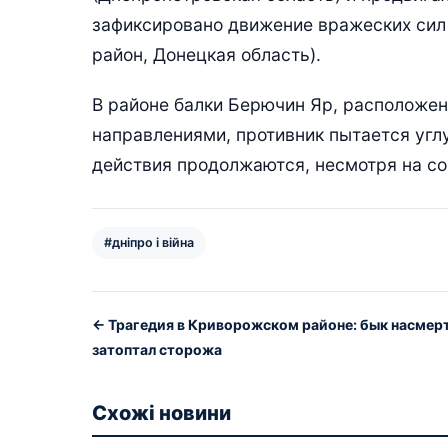
зафиксировано движение вражеских сил 
район, Донецкая область).
В районе балки Берючин Яр, расположе
направлениями, противник пытается угл
действия продолжаются, несмотря на со
#дніпро і війна
← Трагедия в Криворожском районе: бык насмер
затоптал сторожа
Схожі новини