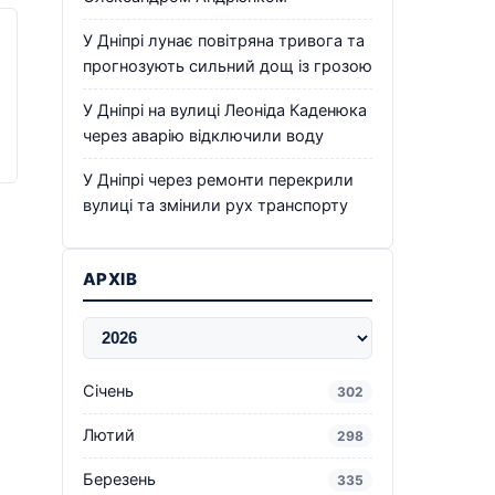
У Дніпрі лунає повітряна тривога та
прогнозують сильний дощ із грозою
У Дніпрі на вулиці Леоніда Каденюка
через аварію відключили воду
У Дніпрі через ремонти перекрили
вулиці та змінили рух транспорту
АРХІВ
Січень
302
Лютий
298
Березень
335