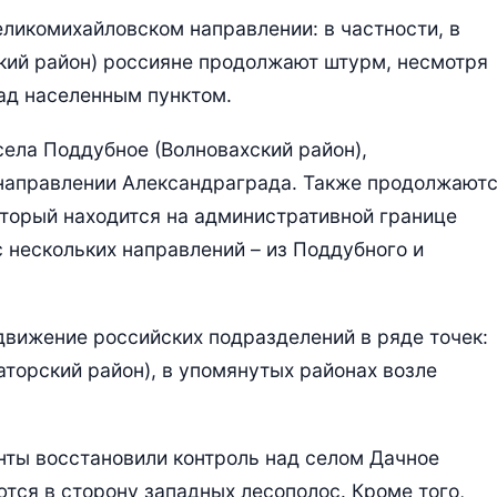
ликомихайловском направлении: в частности, в
кий район) россияне продолжают штурм, несмотря
над населенным пунктом.
села Поддубное (Волновахский район),
 направлении Александраграда. Также продолжают
оторый находится на административной границе
 нескольких направлений – из Поддубного и
вижение российских подразделений в ряде точек:
аторский район), в упомянутых районах возле
нты восстановили контроль над селом Дачное
тся в сторону западных лесополос. Кроме того,