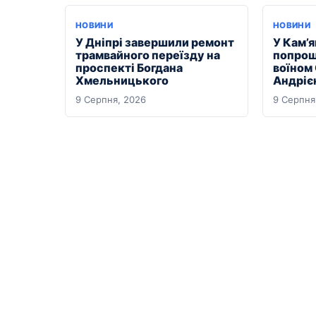
НОВИНИ
НОВИНИ
У Дніпрі завершили ремонт
У Кам’
трамвайного переїзду на
попрощ
проспекті Богдана
воїном
Хмельницького
Андріє
9 Серпня, 2026
9 Серпня