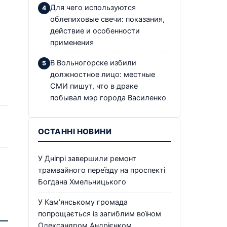
Для чего используются
облепиховые свечи: показания,
действие и особенности
применения
В Вольногорске избили
должностное лицо: местные
СМИ пишут, что в драке
побывал мэр города Василенко
ОСТАННІ НОВИНИ
У Дніпрі завершили ремонт
трамвайного переїзду на проспекті
Богдана Хмельницького
У Кам’янському громада
попрощається із загиблим воїном
Олександром Андрієнком