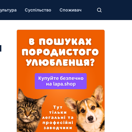
ультура
Суспільство
Споживач
ы