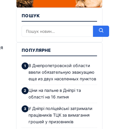
ПОШУК
ся
ПОПУЛЯРНЕ
В Днепропетровской области
ввели обязательную эвакуацию
еще из двух населенных пунктов
Ціни на пальне в Дніпрі та
області на 16 липня
У Дніпрі поліцейські затримали
працівників ТЦК за вимагання
грошей у призовників