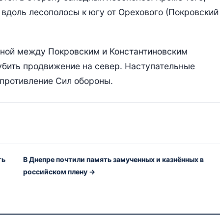
вдоль лесополосы к югу от Орехового (Покровский
нной между Покровским и Константиновским
убить продвижение на север. Наступательные
противление Сил обороны.
ть
В Днепре почтили память замученных и казнённых в
российском плену →