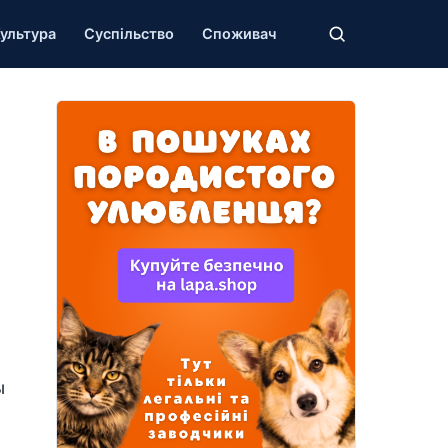
ультура
Суспільство
Споживач
ы