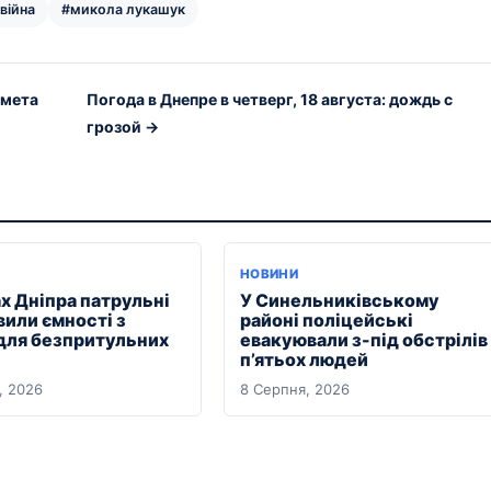
 війна
#микола лукашук
омета
Погода в Днепре в четверг, 18 августа: дождь с
грозой →
НОВИНИ
х Дніпра патрульні
У Синельниківському
вили ємності з
районі поліцейські
для безпритульних
евакуювали з-під обстрілів
п’ятьох людей
, 2026
8 Серпня, 2026