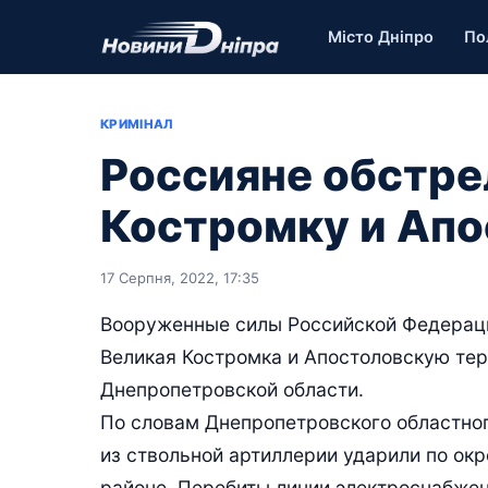
Місто Дніпро
По
КРИМІНАЛ
Россияне обстре
Костромку и Ап
17 Серпня, 2022, 17:35
Вооруженные силы Российской Федерации
Великая Костромка и Апостоловскую те
Днепропетровской области.
По словам Днепропетровского областног
из ствольной артиллерии ударили по ок
районе. Перебиты линии электроснабжен