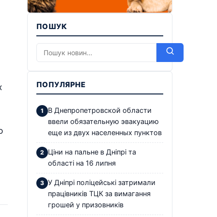
ПОШУК
ПОПУЛЯРНЕ
х
В Днепропетровской области
ввели обязательную эвакуацию
о
еще из двух населенных пунктов
Ціни на пальне в Дніпрі та
області на 16 липня
У Дніпрі поліцейські затримали
працівників ТЦК за вимагання
грошей у призовників