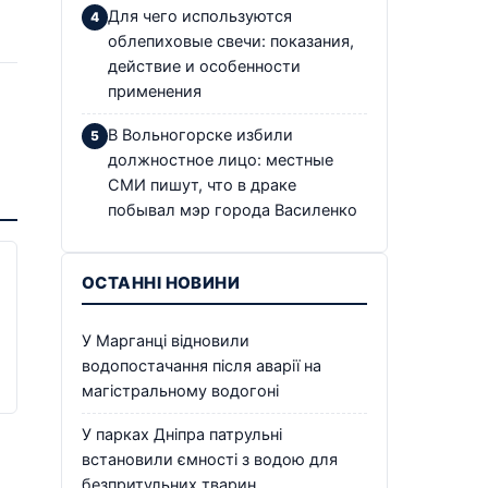
Для чего используются
облепиховые свечи: показания,
действие и особенности
применения
В Вольногорске избили
должностное лицо: местные
СМИ пишут, что в драке
побывал мэр города Василенко
ОСТАННІ НОВИНИ
У Марганці відновили
водопостачання після аварії на
магістральному водогоні
У парках Дніпра патрульні
встановили ємності з водою для
безпритульних тварин