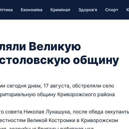
літика
Економіка
Кримінал
Здоров’я
Спорт
К
ляли Великую
остоловскую общину
 сегодня днем, 17 августа, обстреляли село
рриториальную общину Криворожского района
о совета Николая Лукашука, после обеда оккупант
рестностям Великой Костромки в Криворожском
ия, аварийные бригады работают над