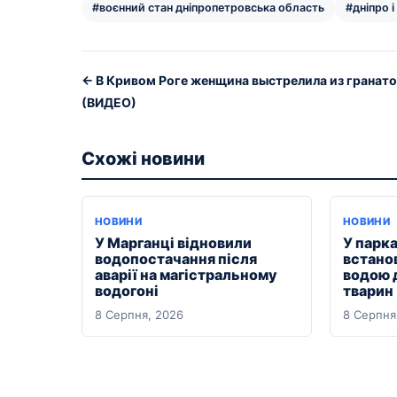
#воєнний стан дніпропетровська область
#дніпро і
← В Кривом Роге женщина выстрелила из гранат
(ВИДЕО)
Схожі новини
НОВИНИ
НОВИНИ
У Марганці відновили
У парка
водопостачання після
встано
аварії на магістральному
водою 
водогоні
тварин
8 Серпня, 2026
8 Серпня