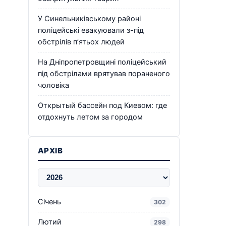
У Синельниківському районі
поліцейські евакуювали з-під
обстрілів п’ятьох людей
На Дніпропетровщині поліцейський
під обстрілами врятував пораненого
чоловіка
Открытый бассейн под Киевом: где
отдохнуть летом за городом
АРХІВ
Січень
302
Лютий
298