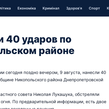
літика
Економіка
Кримінал
Здоров’я
Спорт
К
и 40 ударов по
льском районе
 сегодня поздно вечером, 9 августа, нанесли 40
общине Никопольского района Днепропетровской
астного совета Николая Лукашука, обстреляли
 огня. По предварительной информации, есть двое
чили осколочные ранения.