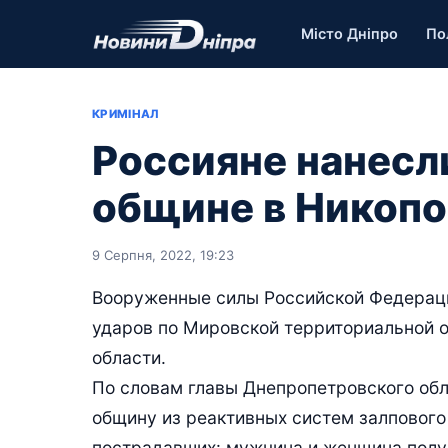
Місто Дніпро
По
КРИМІНАЛ
Россияне нанесл
общине в Никопо
9 Серпня, 2022, 19:23
Вооруженные силы Российской Федерации
ударов по Мировской территориальной 
области.
По словам главы Днепропетровского обл
общину из реактивных систем залпового
пострадавших: мужчина и женщина полу