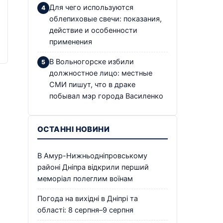
Для чего используются
облепиховые свечи: показания,
действие и особенности
применения
В Вольногорске избили
должностное лицо: местные
СМИ пишут, что в драке
побывал мэр города Василенко
ОСТАННІ НОВИНИ
В Амур-Нижньодніпровському
районі Дніпра відкрили перший
меморіал полеглим воїнам
Погода на вихідні в Дніпрі та
області: 8 серпня–9 серпня