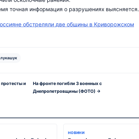
емя точная информация о разрушениях выясняется.
оссияне обстреляли две общины в Криворожском
 лукашук
 протесты и
На фронте погибли 3 военных с
Днепропетровщины (ФОТО) →
Я
НОВИНИ