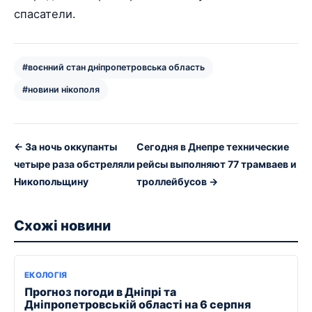
спасатели.
#воєнний стан дніпропетровська область
#новини нікополя
← За ночь оккупанты
Сегодня в Днепре технические
четыре раза обстреляли
рейсы выполняют 77 трамваев и
Никопольщину
троллейбусов →
Схожі новини
ЕКОЛОГІЯ
Прогноз погоди в Дніпрі та
Дніпропетровській області на 6 серпня