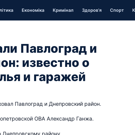
літика
Економіка
Кримінал
Здоров’я
Спорт
К
али Павлоград и
он: известно о
лья и гаражей
ковал Павлоград и Днепровский район.
ропетровской ОВА Александр Ганжа.
о Днепровскому району.