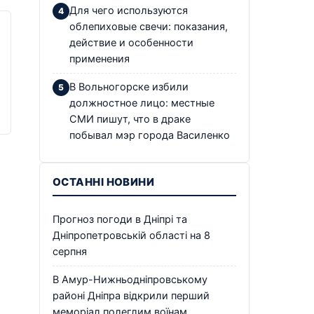
Для чего используются
облепиховые свечи: показания,
действие и особенности
применения
В Вольногорске избили
должностное лицо: местные
СМИ пишут, что в драке
побывал мэр города Василенко
ОСТАННІ НОВИНИ
Прогноз погоди в Дніпрі та
Дніпропетровській області на 8
серпня
В Амур-Нижньодніпровському
районі Дніпра відкрили перший
меморіал полеглим воїнам