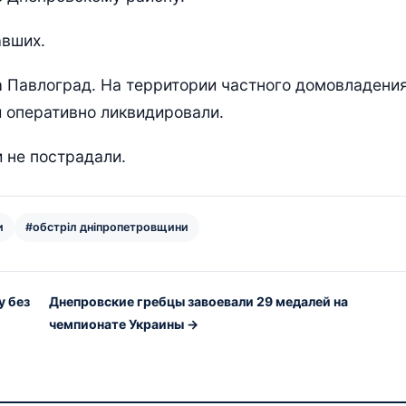
авших.
а Павлоград. На территории частного домовладени
 оперативно ликвидировали.
 не пострадали.
и
#обстріл дніпропетровщини
у без
Днепровские гребцы завоевали 29 медалей на
чемпионате Украины →