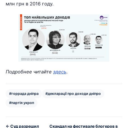
млн грн в 2016 году.
Подробнее читайте
здесь
.
#горрада дніпра
#декларації про доходи дніпро
#партія укроп
← Суд разрешил
Скандал на фестивале блогеров в