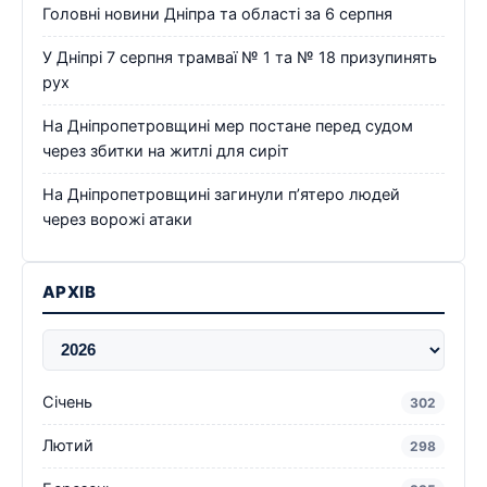
Головні новини Дніпра та області за 6 серпня
У Дніпрі 7 серпня трамваї № 1 та № 18 призупинять
рух
На Дніпропетровщині мер постане перед судом
через збитки на житлі для сиріт
На Дніпропетровщині загинули п’ятеро людей
через ворожі атаки
АРХІВ
Січень
302
Лютий
298