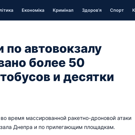
літика
Економіка
Кримінал
Здоров’я
Спорт
К
 по автовокзалу
вано более 50
тобусов и десятки
е во время массированной ракетно-дроновой атаки
окзала Днепра и по прилегающим площадкам.