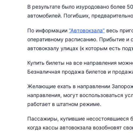
В результате было изуродовано более 5
автомобилей. Погибших, предварительно
По информации
“Автовокзала”
весь приг
оперативному расписанию. Прибытие и 
автовокзалу улицах (к которым есть под
Купить билеты на все направления можно
Безналичная продажа билетов и продажа 
Желающие ехать в направлении Запорож
направления, могут воспользоваться ус
работает в штатном режиме.
Пассажиры, купившие несостоявшиеся би
когда кассы автовокзала возобновят сво