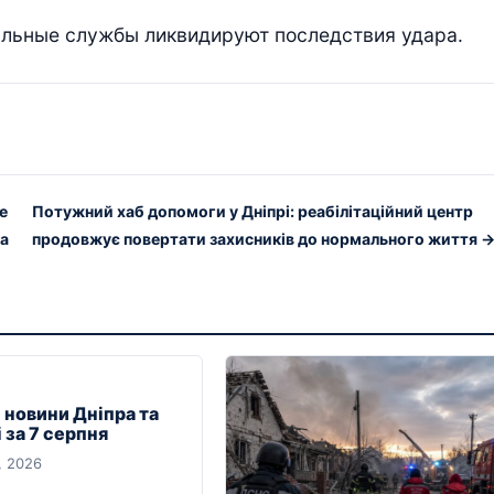
альные службы ликвидируют последствия удара.
е
Потужний хаб допомоги у Дніпрі: реабілітаційний центр
ка
продовжує повертати захисників до нормального життя 
 новини Дніпра та
 за 7 серпня
, 2026