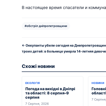
В настоящее время спасатели и коммун
#обстріл дніпропетровщини
← Оккупанты убили сегодня на Днепропетровщин
троих детей: в больнице умерла 14-летняя девоч
Схожі новини
ЕКОЛОГІЯ
НОВИНИ
Погода на вихідні в Дніпрі
Головні
та області: 8 серпня–9
області
серпня
7 Серпня
7 Серпня, 2026