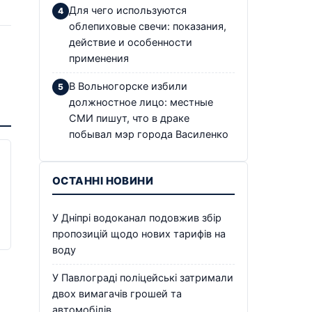
Для чего используются
облепиховые свечи: показания,
действие и особенности
применения
В Вольногорске избили
должностное лицо: местные
СМИ пишут, что в драке
побывал мэр города Василенко
ОСТАННІ НОВИНИ
У Дніпрі водоканал подовжив збір
пропозицій щодо нових тарифів на
воду
У Павлограді поліцейські затримали
двох вимагачів грошей та
автомобілів