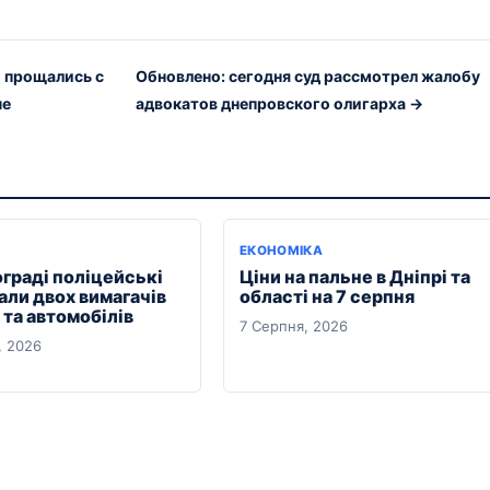
и прощались с
Обновлено: сегодня суд рассмотрел жалобу
не
адвокатов днепровского олигарха →
ЕКОНОМІКА
ограді поліцейські
Ціни на пальне в Дніпрі та
али двох вимагачів
області на 7 серпня
та автомобілів
7 Серпня, 2026
, 2026