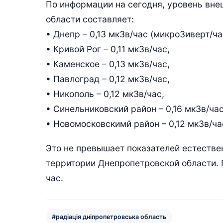
По информации на сегодня, уровень вне
области составляет:
• Днепр – 0,13 мкЗв/час (микроЗиверт/ча
• Кривой Рог – 0,11 мкЗв/час,
• Каменское – 0,13 мкЗв/час,
• Павлоград – 0,12 мкЗв/час,
• Никополь – 0,12 мкЗв/час,
• Синельниковский район – 0,16 мкЗв/час
• Новомосковскимй район – 0,12 мкЗв/ча
Это не превышает показателей естестве
территории Днепропетровской области. 
час.
#радіація дніпропетровська область