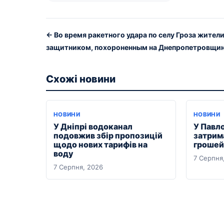
← Во время ракетного удара по селу Гроза жител
защитником, похороненным на Днепропетровщи
Схожі новини
НОВИНИ
НОВИНИ
У Дніпрі водоканал
У Павл
подовжив збір пропозицій
затрим
щодо нових тарифів на
грошей 
воду
7 Серпня
7 Серпня, 2026