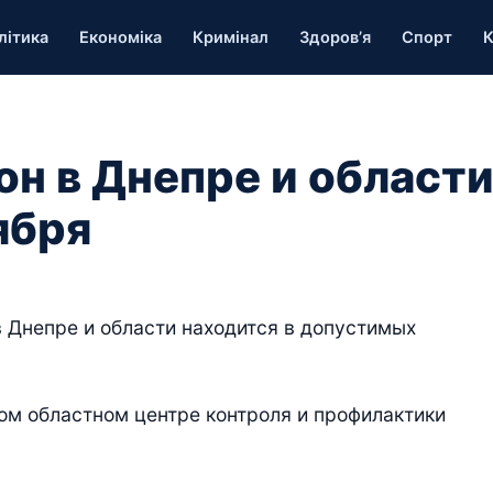
літика
Економіка
Кримінал
Здоров’я
Спорт
К
н в Днепре и област
ября
в Днепре и области находится в допустимых
ом областном центре контроля и профилактики