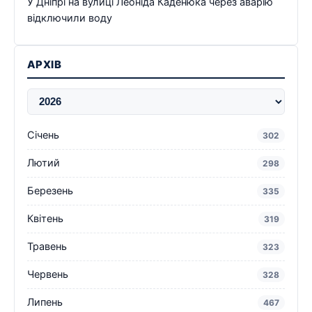
У Дніпрі на вулиці Леоніда Каденюка через аварію
відключили воду
АРХІВ
Січень
302
Лютий
298
Березень
335
Квітень
319
Травень
323
Червень
328
Липень
467