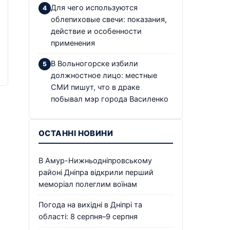
Для чего используются
облепиховые свечи: показания,
действие и особенности
применения
В Вольногорске избили
должностное лицо: местные
СМИ пишут, что в драке
побывал мэр города Василенко
ОСТАННІ НОВИНИ
В Амур-Нижньодніпровському
районі Дніпра відкрили перший
меморіал полеглим воїнам
Погода на вихідні в Дніпрі та
області: 8 серпня–9 серпня