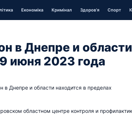
літика
Економіка
Кримінал
Здоров’я
Спорт
К
н в Днепре и област
19 июня 2023 года
н в Днепре и области находится в пределах
ровском областном центре контроля и профилакти