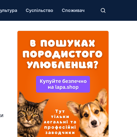
ультура
Суспільство
Споживач
и
ки