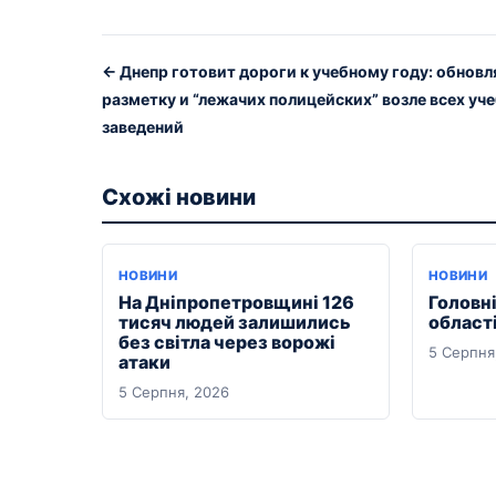
← Днепр готовит дороги к учебному году: обнов
разметку и “лежачих полицейских” возле всех уч
заведений
Схожі новини
НОВИНИ
НОВИНИ
На Дніпропетровщині 126
Головні
тисяч людей залишились
області
без світла через ворожі
5 Серпня
атаки
5 Серпня, 2026