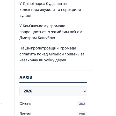
У Дніпрі через будівництво
колектора звузили та перекрили
вулиці
У Кам’янському громада
попрощається із загиблим воїном
Дмитром Кашубою
На Дніпропетровщині громада
сплатить понад мільйон гривень за
незаконну вирубку дерев
АРХІВ
.
Січень
302
Лютий
298