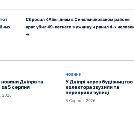
ляют
Сбросил КАБы: днем в Синельниковском районе
ебных
враг убил 49-летнего мужчину и ранил 4-х челове
→
НОВИНИ
 новини Дніпра та
У Дніпрі через будівництво
 за 5 серпня
колектора звузили та
перекрили вулиці
, 2026
5 Серпня, 2026