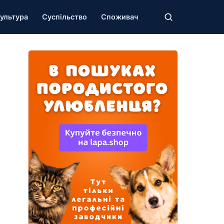
ультура
Суспільство
Споживач