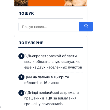
ПОШУК
ПОПУЛЯРНЕ
В Днепропетровской области
ввели обязательную эвакуацию
еще из двух населенных пунктов
Ціни на пальне в Дніпрі та
області на 16 липня
У Дніпрі поліцейські затримали
працівників ТЦК за вимагання
грошей у призовників
а