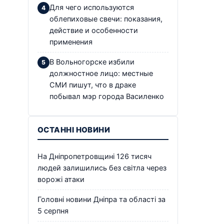
Для чего используются
облепиховые свечи: показания,
действие и особенности
применения
В Вольногорске избили
должностное лицо: местные
СМИ пишут, что в драке
побывал мэр города Василенко
ОСТАННІ НОВИНИ
На Дніпропетровщині 126 тисяч
людей залишились без світла через
ворожі атаки
Головні новини Дніпра та області за
5 серпня