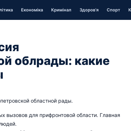
літика
Економіка
Кримінал
Здоров’я
Спорт
К
сия
й облрады: какие
ы
петровской областной рады.
х вызовов для прифронтовой области. Главная
 людей.